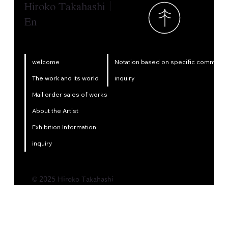
Hiroko Takahashi｜
En
Notation based on specific commercia
welcome
inquiry
The work and its world
Mail order sales of works
About the Artist
Exhibition Information
inquiry
© 2025 Hiroko Takahashi