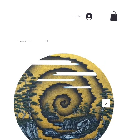
Log In
welcome
/
潮