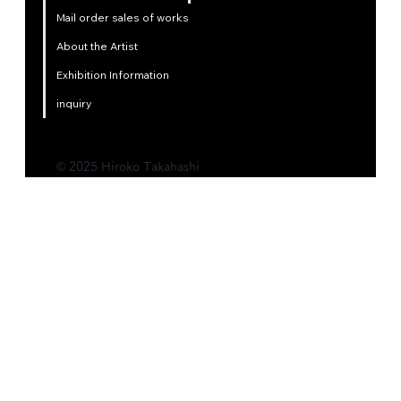
Mail order sales of works
About the Artist
Exhibition Information
inquiry
© 2025 Hiroko Takahashi