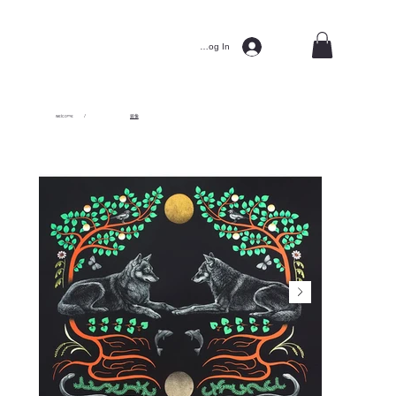
Log In
welcome
/
鏡像