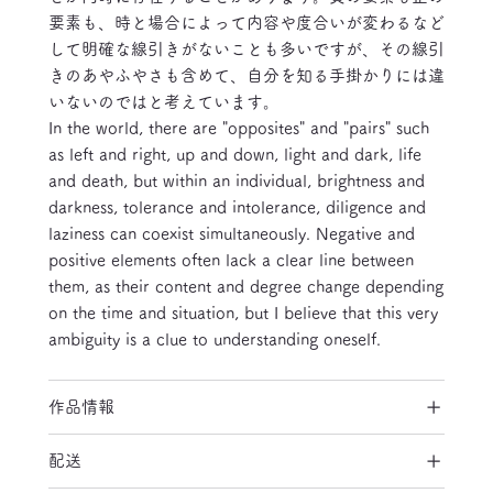
要素も、時と場合によって内容や度合いが変わるなど
して明確な線引きがないことも多いですが、その線引
きのあやふやさも含めて、自分を知る手掛かりには違
いないのではと考えています。
In the world, there are "opposites" and "pairs" such
as left and right, up and down, light and dark, life
and death, but within an individual, brightness and
darkness, tolerance and intolerance, diligence and
laziness can coexist simultaneously. Negative and
positive elements often lack a clear line between
them, as their content and degree change depending
on the time and situation, but I believe that this very
ambiguity is a clue to understanding oneself.
作品情報
配送