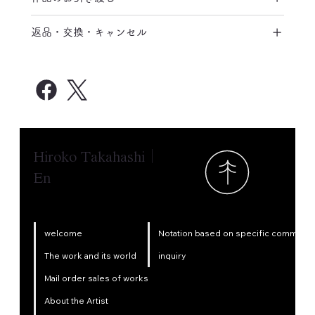
返品・交換・キャンセル
Hiroko Takahashi｜
En
Notation based on specific commercia
welcome
inquiry
The work and its world
Mail order sales of works
About the Artist