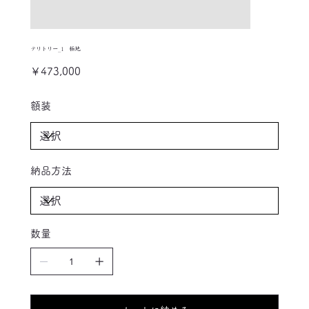
テリトリー_1 極地
価
￥473,000
格
額装
納品方法
数量