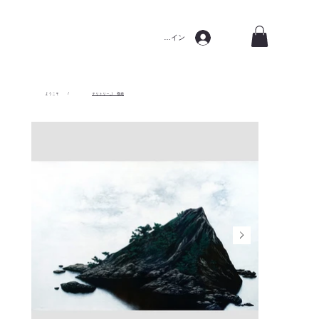
ログイン
ようこそ
/
テリトリー_1 極地