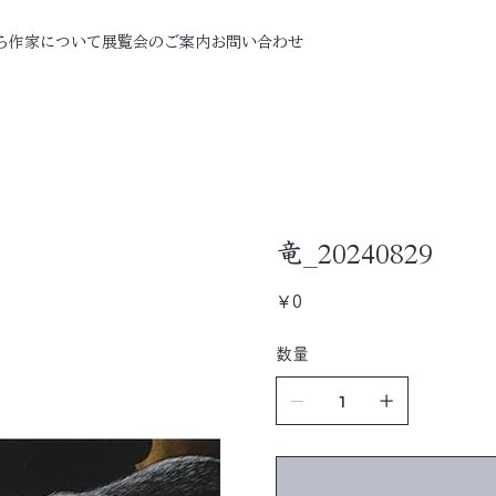
ら
作家について
展覧会のご案内
お問い合わせ
竜_20240829
価
￥0
格
数量