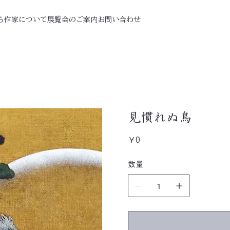
ら
作家について
展覧会のご案内
お問い合わせ
見慣れぬ鳥
価
￥0
格
数量