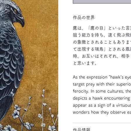
作品の世界
鷹は、「鷹の目」といった言
狙う能力を持ち、速く飛ぶ飛
の象徴とされることもありま
て出現する瑞鳥」とされる鳳
時、お互いはそれぞれ、相手
と思います。
As the expression "hawk's eye
target prey with their superio
ferocity. In some cultures, t
depicts a hawk encountering a
appear as a sign of a virtuo
wonders how they observe ea
作品情報