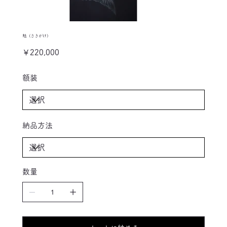
魁（さきがけ）
価
￥220,000
格
額装
納品方法
数量