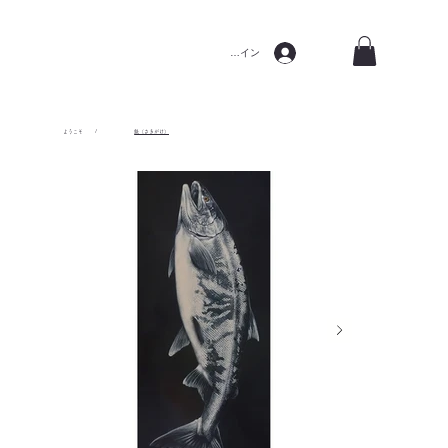
ログイン
ようこそ
/
魁（さきがけ）