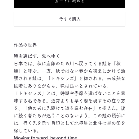
カートに納める
今すぐ購入
作品の世界
時を選ばず、先へゆく
日本では、秋に産卵のため川へ戻ってくる鮭を「秋
鮭」と呼ぶ。一方、秋ではない春から初夏にかけて漁
獲される鮭は、「トキシラズ」と称される。未成熟な
段階にありながらも、味は良いとされている。
「トキシラズ」とは、時期や季節を選ばないことを意
味する名である。通常よりも早く姿を現すその在り方
を、「他の者に先駆けて道を進む存在」と捉えた。後
に続く者たちが迷うことのないよう、この鮭の頭部に
は、行く先を示す目印として北極星と北斗七星の印を
宿している。
Moving forward, beyond time.