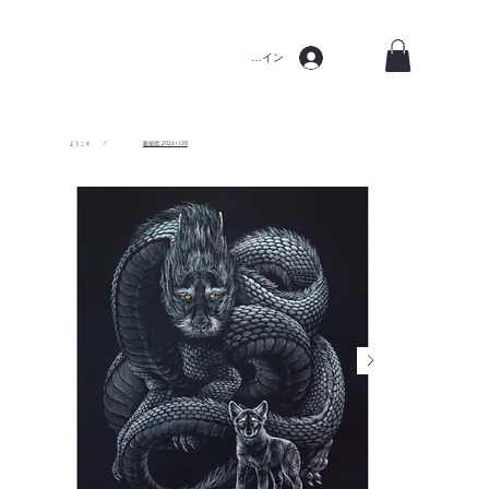
ログイン
ようこそ
/
龍狼図_20241128