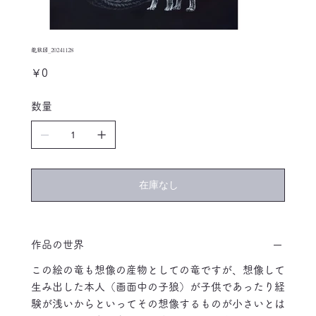
龍狼図_20241128
価
￥0
格
数量
在庫なし
作品の世界
この絵の竜も想像の産物としての竜ですが、想像して
生み出した本人（画面中の子狼）が子供であったり経
験が浅いからといってその想像するものが小さいとは